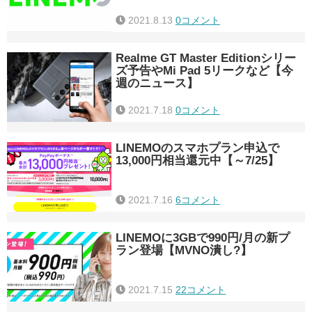
2021.8.13
0コメント
Realme GT Master Editionシリー
ズ予告やMi Pad 5リークなど【今
週のニュース】
2021.7.18
0コメント
LINEMOのスマホプラン申込で
13,000円相当還元中【～7/25】
2021.7.16
6コメント
LINEMOに3GBで990円/月の新プ
ラン登場【MVNO潰し?】
2021.7.15
22コメント