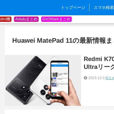
トップページ
スマホ検索
edmi機
Antutuまとめ
DxOMarkまとめ
Huawei MatePad 11の最新情報
Redmi K
Ultra
2023.12.3
0コ