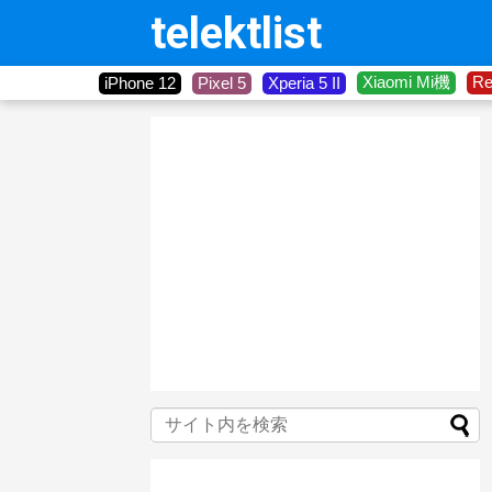
telektlist
Xiaomi Mi機
R
iPhone 12
Pixel 5
Xperia 5 II