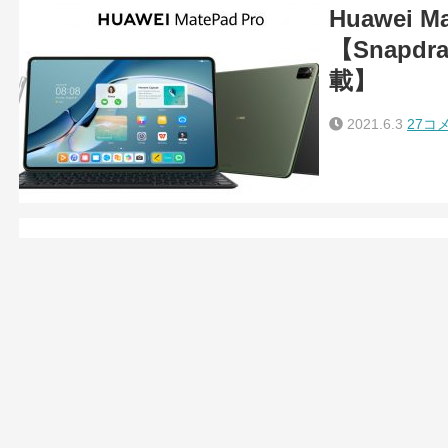
Huawei 
【Snapdrag
載】
2021.6.3
27コ