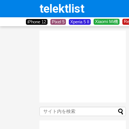
telektlist
Xiaomi Mi機
R
iPhone 12
Pixel 5
Xperia 5 II