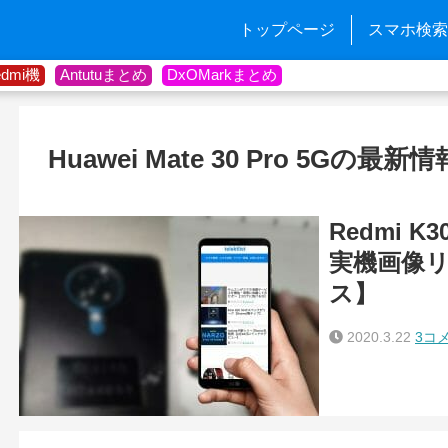
トップページ
スマホ検索
edmi機
Antutuまとめ
DxOMarkまとめ
Huawei Mate 30 Pro 5Gの最
Redmi K3
実機画像
ス】
2020.3.22
3コ