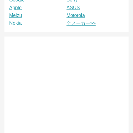
Apple
ASUS
Meizu
Motorola
Nokia
全メーカー>>