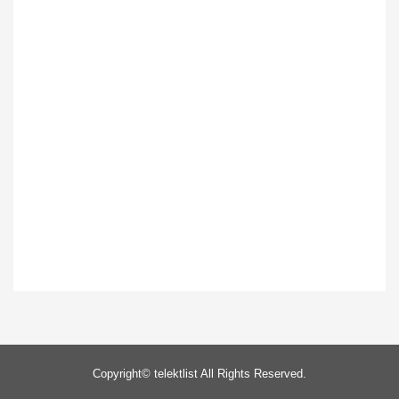
Copyright©
telektlist
All Rights Reserved.