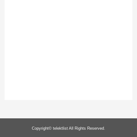
Copyright©
telektlist
All Rights Reserved.