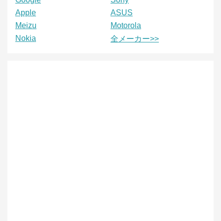
Apple
ASUS
Meizu
Motorola
Nokia
全メーカー>>