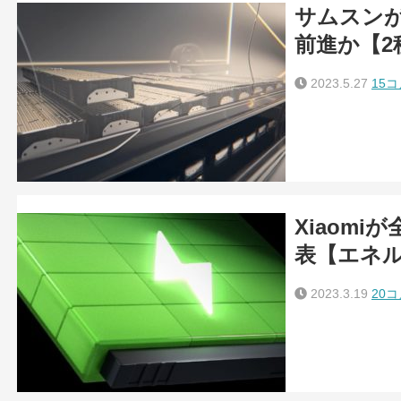
サムスン
前進か【2
2023.5.27
15
Xiaom
表【エネ
2023.3.19
20