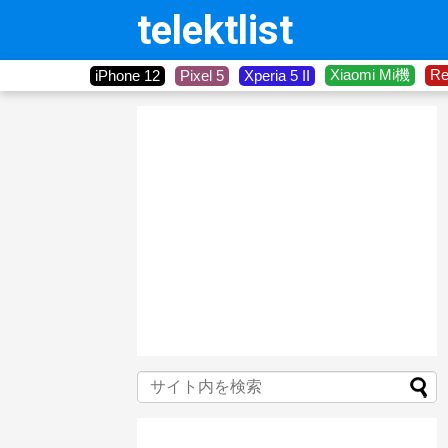
telektlist
Xiaomi Mi機
R
iPhone 12
Pixel 5
Xperia 5 II