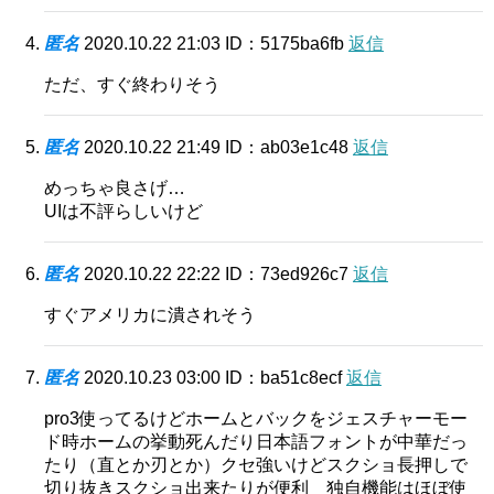
匿名
2020.10.22 21:03
ID：5175ba6fb
返信
ただ、すぐ終わりそう
匿名
2020.10.22 21:49
ID：ab03e1c48
返信
めっちゃ良さげ…
UIは不評らしいけど
匿名
2020.10.22 22:22
ID：73ed926c7
返信
すぐアメリカに潰されそう
匿名
2020.10.23 03:00
ID：ba51c8ecf
返信
pro3使ってるけどホームとバックをジェスチャーモー
ド時ホームの挙動死んだり日本語フォントが中華だっ
たり（直とか刃とか）クセ強いけどスクショ長押しで
切り抜きスクショ出来たりが便利 独自機能はほぼ使