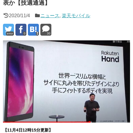
表か【技適通過】
2020/11/4
ニュース
,
楽天モバイル
error
0
30
【11月4日12時15分更新】