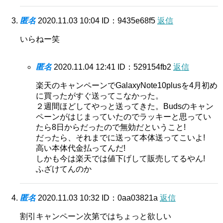
匿名
2020.11.03 10:04
ID：9435e68f5
返信
いらねー笑
匿名
2020.11.04 12:41
ID：529154fb2
返信
楽天のキャンペーンでGalaxyNote10plusを4月初め
に買ったがすぐ送ってこなかった。
２週間ほどしてやっと送ってきた。Budsのキャン
ペーンがはじまっていたのでラッキーと思ってい
たら8日からだったので無効だということ!
だったら、それまでに送って本体送ってこいよ!
高い本体代金払ってんだ!
しかも今は楽天では値下げして販売してるやん!
ふざけてんのか
匿名
2020.11.03 10:32
ID：0aa03821a
返信
割引キャンペーン次第ではちょっと欲しい