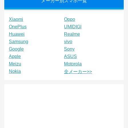
メーカー別スマホ一覧
Xiaomi
Oppo
OnePlus
UMIDIGI
Huawei
Realme
Samsung
vivo
Google
Sony
Apple
ASUS
Meizu
Motorola
Nokia
全メーカー>>