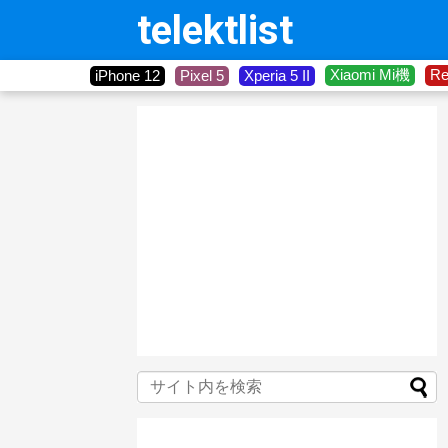
telektlist
Xiaomi Mi機
R
iPhone 12
Pixel 5
Xperia 5 II