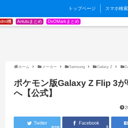
トップページ
スマホ検索
edmi機
Antutuまとめ
DxOMarkまとめ
ホーム
メーカー
Samsung
Galaxy Z
G
ポケモン版Galaxy Z Flip
へ【公式】
2
error
0