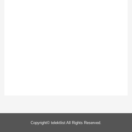
Copyright©
telektlist
All Rights Reserved.