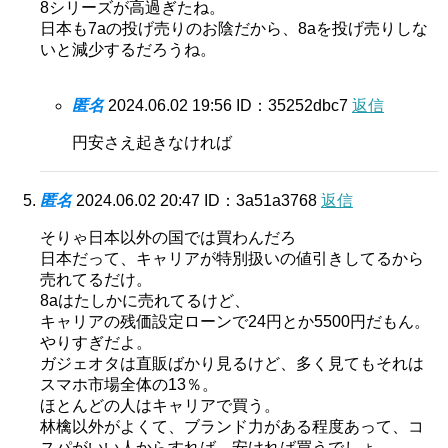
8シリーズが高過ぎたね。
日本も7aの投げ売りのお陰だから、8aを投げ売りしな
いと減少するだろうね。
匿名
2024.06.02 19:56
ID：35252dbc7
返信
円安さえ起きなければ
匿名
2024.06.02 20:47
ID：3a51a3768
返信
そりゃ日本以外の国では買わんだろ
日本だって、キャリアが特別扱いの値引きしてるから
売れてるだけ。
8aはたしかに売れてるけど、
キャリアの残価設定ローンで24円とか5500円だもん。
やりすぎだよ。
ガジェオタは直販ばかり見るけど、多く見てもそれは
スマホ市場全体の13％。
ほとんどの人はキャリアで買う。
林檎以外がよくて、ブランド力がある程度あって、コ
スパがいい人からすれば、安ければ買うでしょ。