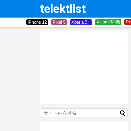
telektlist
Xiaomi Mi機
R
iPhone 12
Pixel 5
Xperia 5 II