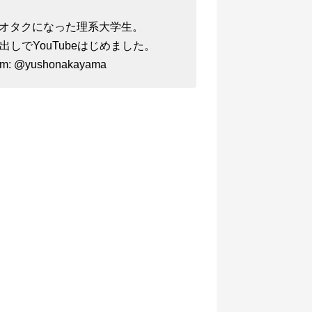
マホオタクになった理系大学生。
最近顔出しでYouTubeはじめました。
ram: @yushonakayama