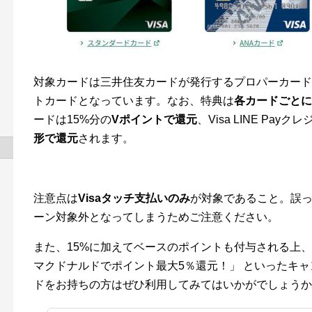
対象カードは三井住友カードが発行するプロパーカード、ANA
トカードとなっています。なお、特典は
各カードごとに
ードは15%分の
Vポイントで還元
、Visa LINE Pay
形で還元
されます。
注意点は
Visaタッチ支払いのみ
が対象であること。誤っ
ーン対象外となってしまうためご注意ください。
また、15%に加えてベースのポイントも付与される上、
マクドナルドでポイント最大5％還元！」 といったキ
ドをお持ちの方はぜひ利用してみてはいかがでしょうか