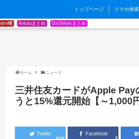
トップページ
スマホ検索
edmi機
Antutuまとめ
DxOMarkまとめ
ホーム
ニュース
三井住友カードがApple Pa
うと15%還元開始【～1,000
error
0