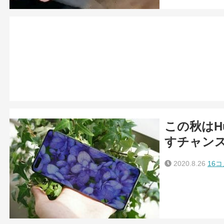
この秋はHu
すチャン
2020.8.26
16