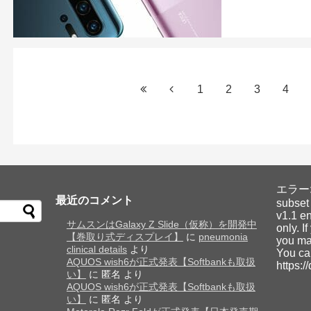
1
2
3
4
エラー: Y
最近のコメント
subset
v1.1 en
サムスンはGalaxy Z Slide（仮称）を開発中
only. I
【巻取り式ディスプレイ】
に
pneumonia
you may
clinical details
より
You ca
AQUOS wish6が正式発表【Softbankも取扱
https:/
い】
に
匿名
より
AQUOS wish6が正式発表【Softbankも取扱
い】
に
匿名
より