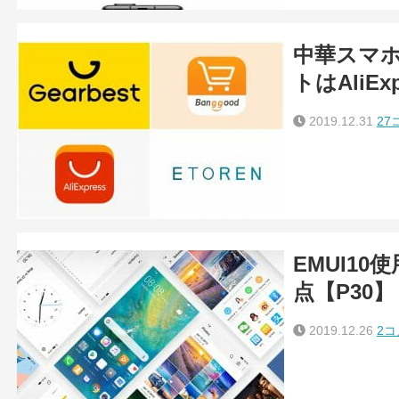
中華スマ
トはAliE
2019.12.31
27
EMUI1
点【P30】
2019.12.26
2