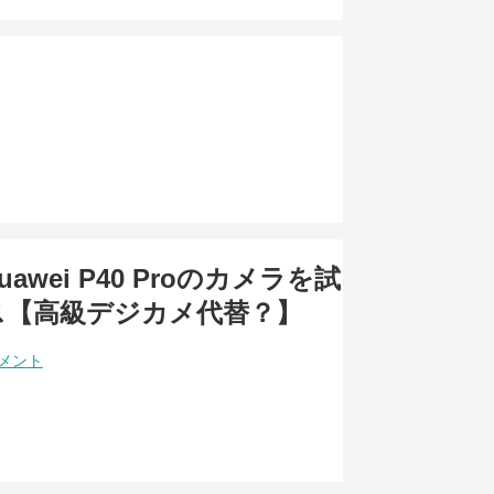
awei P40 Proのカメラを試
ス【高級デジカメ代替？】
コメント