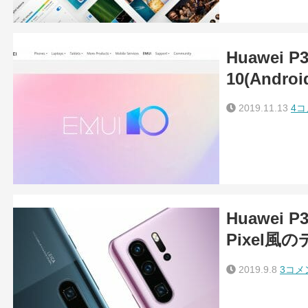
Huawei P3
10(Andr
2019.11.13
4
Huawei
Pixel
2019.9.8
3コメ