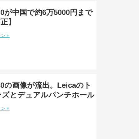
 P30が中国で約6万5000円まで
訂正】
メント
 P40の画像が流出。Leicaのト
ンズとデュアルパンチホール
メント