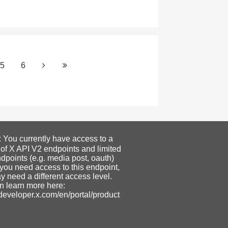
5
6
ou currently have access to a
 of X API V2 endpoints and limited
dpoints (e.g. media post, oauth)
f you need access to this endpoint,
 need a different access level.
n learn more here:
/developer.x.com/en/portal/product