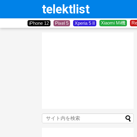
telektlist
Xiaomi Mi機
R
iPhone 12
Pixel 5
Xperia 5 II