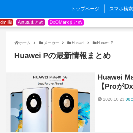
トップページ
スマホ検索
edmi機
Antutuまとめ
DxOMarkまとめ
ホーム
メーカー
Huawei
Huawei P
Huawei Pの最新情報まとめ
Huawei
【ProがD
2020.10.23
88