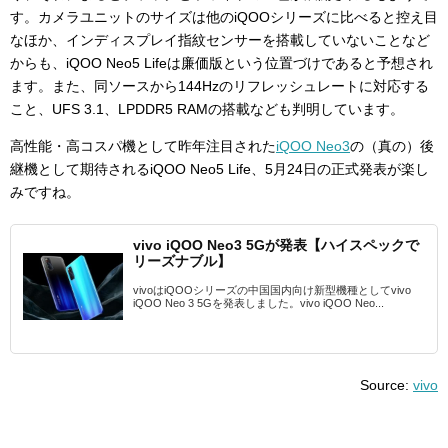
す。カメラユニットのサイズは他のiQOOシリーズに比べると控え目
なほか、インディスプレイ指紋センサーを搭載していないことなど
からも、iQOO Neo5 Lifeは廉価版という位置づけであると予想され
ます。また、同ソースから144Hzのリフレッシュレートに対応する
こと、UFS 3.1、LPDDR5 RAMの搭載なども判明しています。
高性能・高コスパ機として昨年注目された
iQOO Neo3
の（真の）後
継機として期待されるiQOO Neo5 Life、5月24日の正式発表が楽し
みですね。
vivo iQOO Neo3 5Gが発表【ハイスペックで
リーズナブル】
vivoはiQOOシリーズの中国国内向け新型機種としてvivo
iQOO Neo 3 5Gを発表しました。vivo iQOO Neo...
Source:
vivo