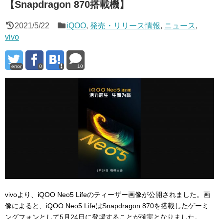
【Snapdragon 870搭載機】
2021/5/22
iQOO
,
発売・リリース情報
,
ニュース
,
vivo
error
0
10
vivoより、iQOO Neo5 Lifeのティーザー画像が公開されました。画
像によると、iQOO Neo5 LifeはSnapdragon 870を搭載したゲーミ
ングフォンとして5月24日に登場することが確実となりました。