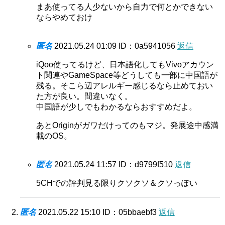
まあ使ってる人少ないから自力で何とかできない
ならやめておけ
匿名
2021.05.24 01:09
ID：0a5941056
返信
iQoo使ってるけど、日本語化してもVivoアカウン
ト関連やGameSpace等どうしても一部に中国語が
残る。そこら辺アレルギー感じるなら止めておい
た方が良い。間違いなく。
中国語が少しでもわかるならおすすめだよ。
あとOriginがガワだけってのもマジ。発展途中感満
載のOS。
匿名
2021.05.24 11:57
ID：d9799f510
返信
5CHでの評判見る限りクソクソ＆クソっぽい
匿名
2021.05.22 15:10
ID：05bbaebf3
返信