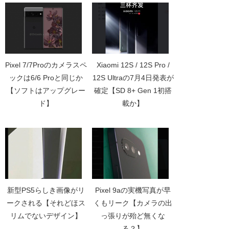
Pixel 7/7Proのカメラスペ
Xiaomi 12S / 12S Pro /
ックは6/6 Proと同じか
12S Ultraの7月4日発表が
【ソフトはアップグレー
確定【SD 8+ Gen 1初搭
ド】
載か】
新型PS5らしき画像がリ
Pixel 9aの実機写真が早
ークされる【それどほス
くもリーク【カメラの出
リムでないデザイン】
っ張りが殆ど無くな
る？】