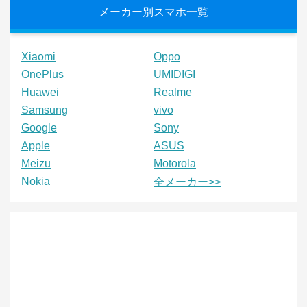
メーカー別スマホ一覧
Xiaomi
Oppo
OnePlus
UMIDIGI
Huawei
Realme
Samsung
vivo
Google
Sony
Apple
ASUS
Meizu
Motorola
Nokia
全メーカー>>