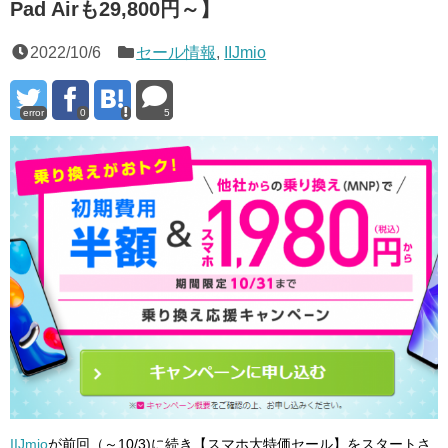
Pad Airも29,800円～】
2022/10/6
セール情報
,
IIJmio
error
0
5
IIJmio
が前回（～10/3)に続き
【スマホ大特価セール】をスタートさ