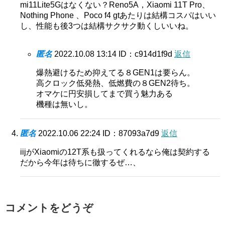
mi11Lite5Gはなくない？Reno5A，Xiaomi 11T Pro、
Nothing Phone 、Poco f4 gtあたりは結構コスパはいい
し、性能も後3つは結構サクサク動くしいいね。
匿名
2022.10.08 13:14
ID：c914d1f9d
返信
爆熱避けるため抑えてる８GEN1は要らん。
高クロック低発熱、低燃費の８GEN2待ち。
オマケに円安損してまで買う魅力ある
機種は無いし。
匿名
2022.10.06 22:24
ID：87093a7d9
返信
iijがXiaomiの12T系も扱ってくれるなら俺は契約する
だから今年は待ちに徹するぜ…、
コメントをどうぞ