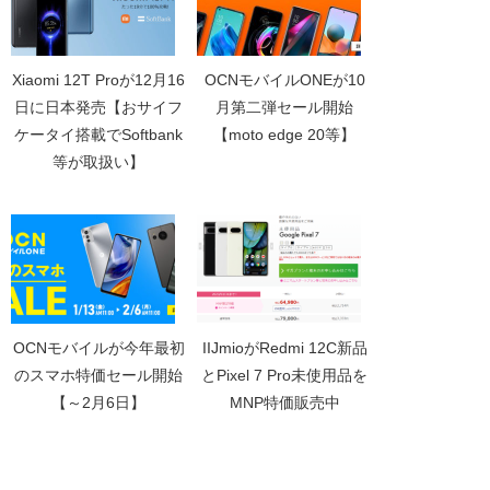
Xiaomi 12T Proが12月16
OCNモバイルONEが10
日に日本発売【おサイフ
月第二弾セール開始
ケータイ搭載でSoftbank
【moto edge 20等】
等が取扱い】
OCNモバイルが今年最初
IIJmioがRedmi 12C新品
のスマホ特価セール開始
とPixel 7 Pro未使用品を
【～2月6日】
MNP特価販売中