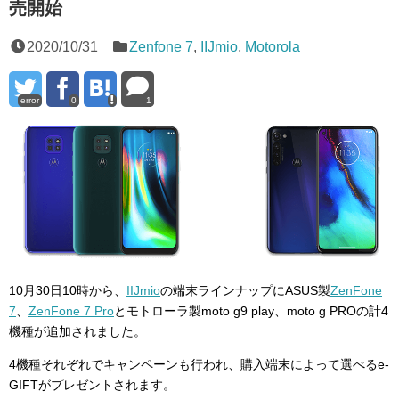
売開始
2020/10/31
Zenfone 7
,
IIJmio
,
Motorola
error
0
1
10月30日10時から、
IIJmio
の端末ラインナップにASUS製
ZenFone
7
、
ZenFone 7 Pro
とモトローラ製moto g9 play、moto g PROの計4
機種が追加されました。
4機種それぞれでキャンペーンも行われ、購入端末によって選べるe-
GIFTがプレゼントされます。