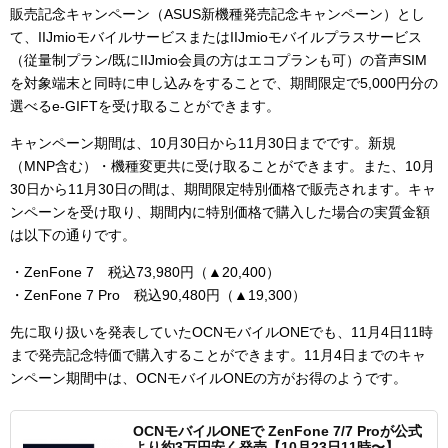
販売記念キャンペーン（ASUS新機種発売記念キャンペーン）とし
て、IIJmioモバイルサービスまたはIIJmioモバイルプラスサービス
（従量制プラン/既にIIJmio会員の方はエコプランも可）の音声SIM
を対象端末と同時に申し込みをすることで、期間限定で5,000円分の
選べるe-GIFTを受け取ることができます。
キャンペーン期間は、10月30日から11月30日までです。新規
（MNP含む）・機種変更共に受け取ることができます。また、10月
30日から11月30日の間は、期間限定特別価格で販売されます。キャ
ンペーンを受け取り、期間内に特別価格で購入した場合の実質金額
は以下の通りです。
・ZenFone 7 税込73,980円（▲20,400）
・ZenFone 7 Pro 税込90,480円（▲19,300）
先に取り扱いを発表していたOCNモバイルONEでも、11月4日11時
まで発売記念特価で購入することができます。11月4日までのキャ
ンペーン期間中は、OCNモバイルONEの方がお得のようです。
OCNモバイルONEで ZenFone 7/7 Proが公式
より約3万円安く発売【10月23日11時〜】