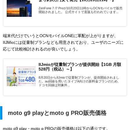
ZenFone 7 /7 Proが10月23日11時からOCNモバイルで販売
開始されました。 公式サイトで直販も行われています...
端末代だけでいうとOCNモバイルONEに軍配が上がりますが、
IIJMioには従量制プランなども用意されており、ユーザのニーズに
応じて比較検討されるのが良いでしょう。
IIJmioが従量制プランが提供開始【1GB 月額
528円（税込）～】
8月20日からIIJmioで従量制プランが、提供開始されまし
た。au回線を用いたタイプA向けの新料金プランのため、
ドコモ回線は対象外...
moto g9 playとmoto g PRO販売価格
moto g9 play・moto g PROの販売価格は以下の通りです。