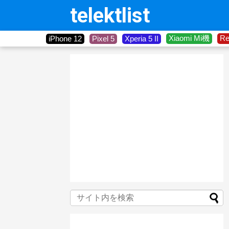
telektlist
Xiaomi Mi機
R
iPhone 12
Pixel 5
Xperia 5 II