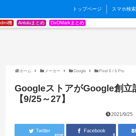
トップページ
スマホ検索
edmi機
Antutuまとめ
DxOMarkまとめ
ホーム
メーカー
Google
Pixel 6 / 6 Pro
GoogleストアがGoogle
【9/25～27】
2021/9/25
error
0