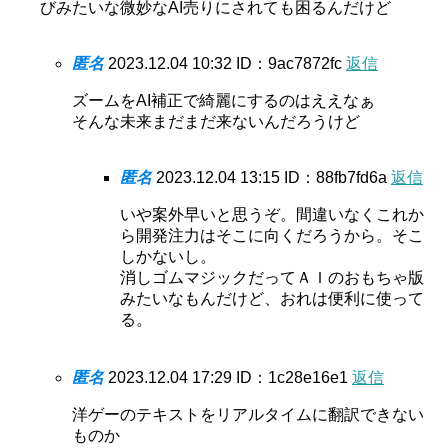
びみたいな微妙なAI売りにされても困るんだけど
匿名
2023.12.04 10:32
ID：9ac7872fc
返信
ズームをAI補正で綺麗にするのはええなぁ
そんな未来まだまだ来ないんだろうけど
匿名
2023.12.04 13:15
ID：88fb7fd6a
返信
いや案外早いと思うぞ。間違いなくこれか
ら開発注力はそこに向くだろうから。そこ
しかないし。
消しゴムマジックだってＡＩのおもちゃ版
みたいなもんだけど、おれは便利に使って
る。
匿名
2023.12.04 17:29
ID：1c28e16e1
返信
洋ゲーのテキストをリアルタイムに翻訳できない
ものか