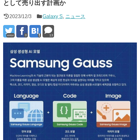
として売り出す計画か
2023/12/3
Galaxy S
,
ニュース
error
0
13