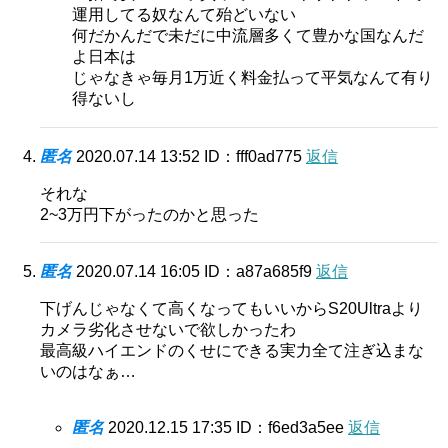
運用してる奴なんて殆どいない
何だかんだで未だに中流層多くて豊かな国なんだ
よ日本は
じゃなきゃ毎月1万近く料金払って平気なんて有り
得ないし
匿名
2020.07.14 13:52
ID：fff0ad775
返信
それな
2~3万円下がったのかと思った
匿名
2020.07.14 16:05
ID：a87a685f9
返信
下げんじゃなくて高くなってもいいからS20Ultraより
カメラ劣化させないで欲しかったわ
最高級ハイエンドのくせにできる実力全て注ぎ込まな
いのはなぁ…
匿名
2020.12.15 17:35
ID：f6ed3a5ee
返信