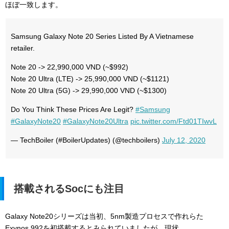
ほぼ一致します。
Samsung Galaxy Note 20 Series Listed By A Vietnamese
retailer.
Note 20 -> 22,990,000 VND (~$992)
Note 20 Ultra (LTE) -> 25,990,000 VND (~$1121)
Note 20 Ultra (5G) -> 29,990,000 VND (~$1300)
Do You Think These Prices Are Legit?
#Samsung
#GalaxyNote20
#GalaxyNote20Ultra
pic.twitter.com/Ftd01TIwvL
— TechBoiler (#BoilerUpdates) (@techboilers)
July 12, 2020
搭載されるSocにも注目
Galaxy Note20シリーズは当初、5nm製造プロセスで作れらた
Exynos 992を初搭載するとみられていましたが、現状、