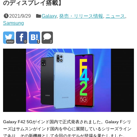
のディスプレイ搭載】
2021/9/29
Galaxy
,
発売・リリース情報
,
ニュース
,
Samsung
error
0
2
Galaxy F42 5Gがインド国内で正式発表されました。Galaxy Fシリ
ーズはサムスンがインド国内を中心に展開しているシリーズライン
であり、その新機種として今回のモデルが登場を果たしました。