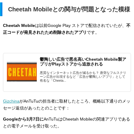
Cheetah Mobileとの関与が問題となった模様
Cheetah Mobile
は以前Google Play ストアで配信されていたが、
不
正コードが発見されたため削除されたアプリ
です。
鬱陶しい広告で悪名高いCheetah Mobile製ア
プリがPlayストアから追放される
悪質なインターネット広告が減るかも？ 唐突なフルスクリ
ーン広告が出現するなど「広告が鬱陶しいアプリ」として
有名な「Cheeta...
Gizchina
がAnTuTuの担当者に取材したところ、概略以下通りのメッ
セージ返信があったとのことです：
Googleから3月7日に
AnTuTuはCheetah Mobileの関連アプリである
との電子メールを受け取った。