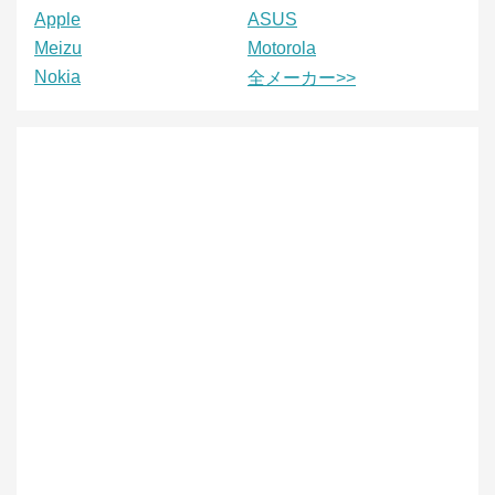
Apple
ASUS
Meizu
Motorola
Nokia
全メーカー>>