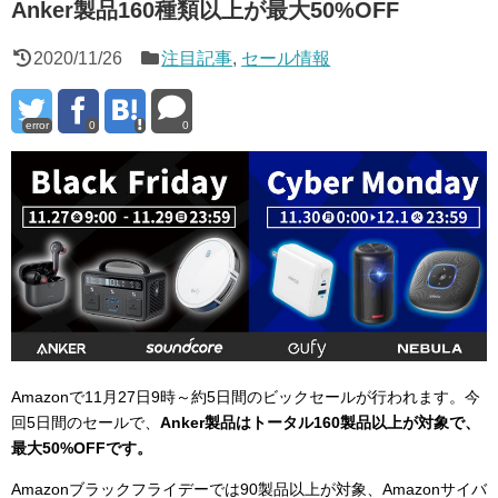
Anker製品160種類以上が最⼤50%OFF
2020/11/26
注目記事
,
セール情報
error
0
0
Amazonで11月27日9時～約5日間のビックセールが行われます。今
回5日間のセールで、
Anker製品はトータル160製品以上が対象で、
最大50%OFFです。
Amazonブラックフライデーでは90製品以上が対象、Amazonサイバ