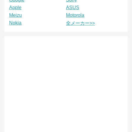
Apple
ASUS
Meizu
Motorola
Nokia
全メーカー>>