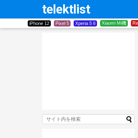
telektlist
Xiaomi Mi機
R
iPhone 12
Pixel 5
Xperia 5 II