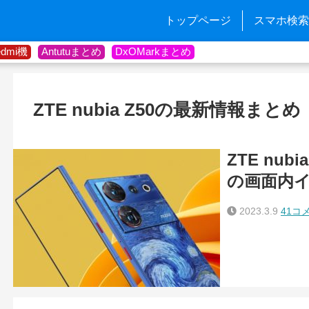
トップページ
スマホ検索
edmi機
Antutuまとめ
DxOMarkまとめ
ZTE nubia Z50の最新情報まとめ
ZTE nub
の画面内
2023.3.9
41コ