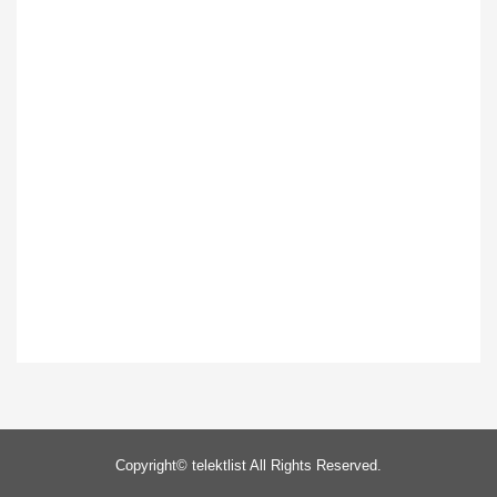
Copyright©
telektlist
All Rights Reserved.