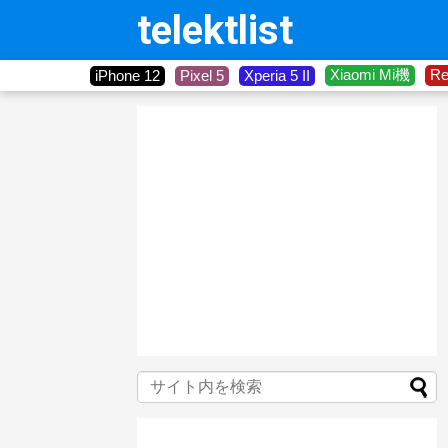
telektlist
Xiaomi Mi機
R
iPhone 12
Pixel 5
Xperia 5 II