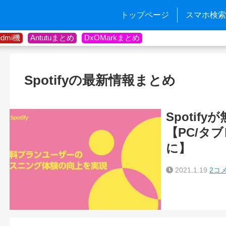
トップページ
スマホ検索
edmi機
Antutuまとめ
DxOMarkまとめ
Spotifyの最新情報まとめ
Spotif
【PC/タ
に】
2021.1.19
2コ