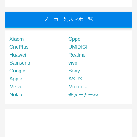
メーカー別スマホ一覧
Xiaomi
Oppo
OnePlus
UMIDIGI
Huawei
Realme
Samsung
vivo
Google
Sony
Apple
ASUS
Meizu
Motorola
Nokia
全メーカー>>