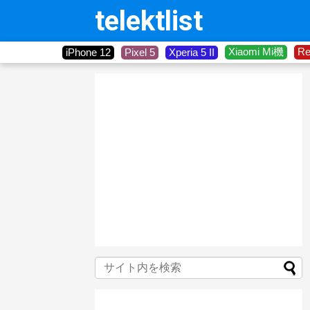
telektlist
Xiaomi Mi機
R
iPhone 12
Pixel 5
Xperia 5 II