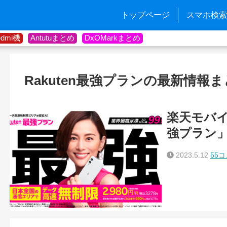
トップページ
スマホ検索
edmi機
Antutuまとめ
DxOMarkまとめ
Rakuten最強プランの最新情報
楽天モバイ
強プラン
2023.5.12
55