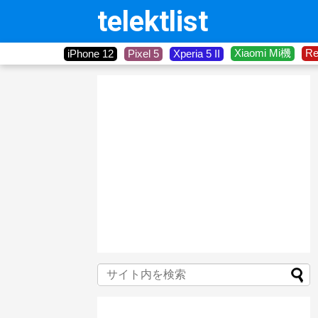
telektlist
Xiaomi Mi機
R
iPhone 12
Pixel 5
Xperia 5 II