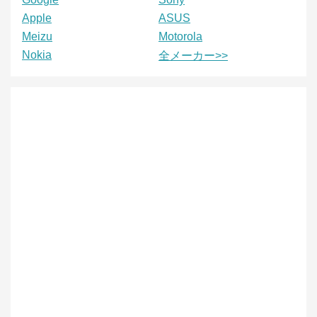
Apple
ASUS
Meizu
Motorola
Nokia
全メーカー>>