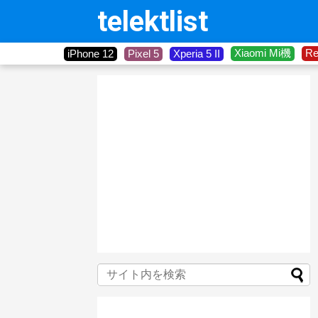
telektlist
Xiaomi Mi機
R
iPhone 12
Pixel 5
Xperia 5 II