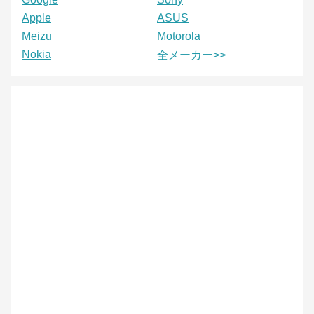
Apple
ASUS
Meizu
Motorola
Nokia
全メーカー>>