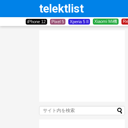
telektlist
Xiaomi Mi機
R
iPhone 12
Pixel 5
Xperia 5 II