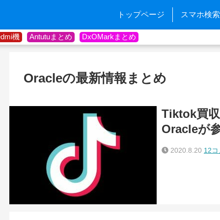
トップページ
スマホ検索
edmi機
Antutuまとめ
DxOMarkまとめ
Oracleの最新情報まとめ
Tiktok買収に
Oracleが
2020.8.20
12