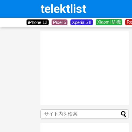
telektlist
Xiaomi Mi機
R
iPhone 12
Pixel 5
Xperia 5 II