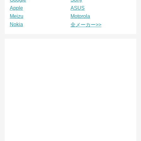
Apple
ASUS
Meizu
Motorola
Nokia
全メーカー>>