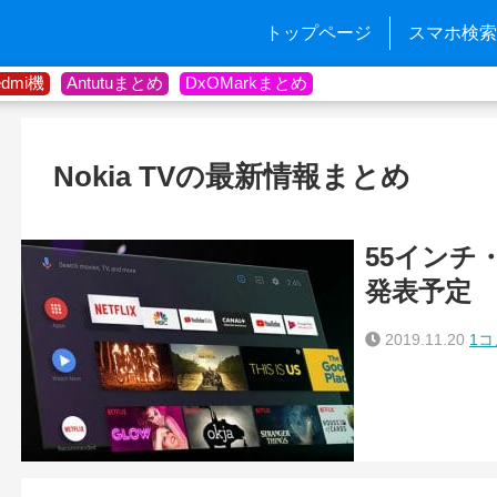
トップページ
スマホ検索
edmi機
Antutuまとめ
DxOMarkまとめ
Nokia TVの最新情報まとめ
55インチ・
発表予定
2019.11.20
1