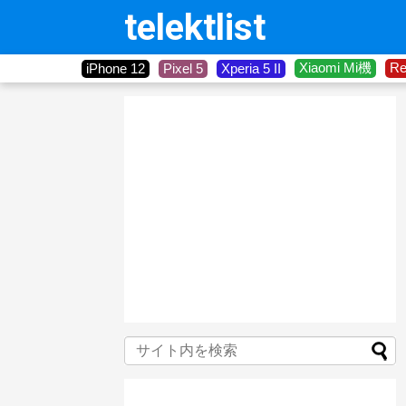
telektlist
Xiaomi Mi機
R
iPhone 12
Pixel 5
Xperia 5 II