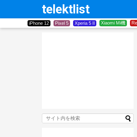
telektlist
Xiaomi Mi機
R
iPhone 12
Pixel 5
Xperia 5 II