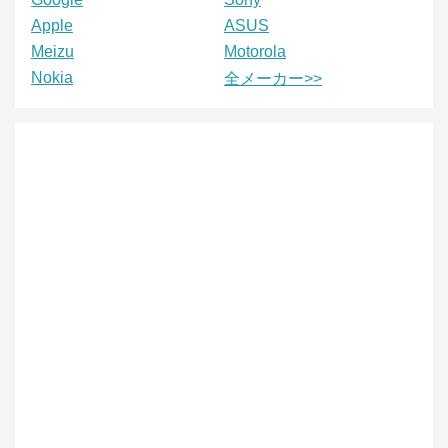
Apple
ASUS
Meizu
Motorola
Nokia
全メーカー>>