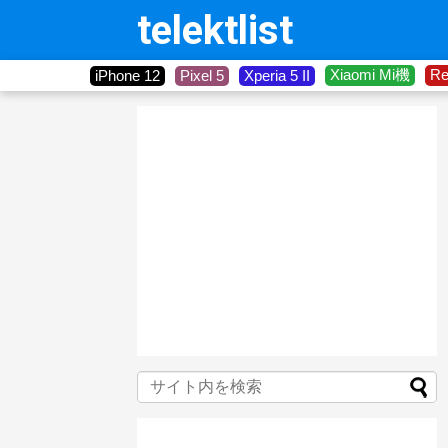
telektlist
Xiaomi Mi機
R
iPhone 12
Pixel 5
Xperia 5 II