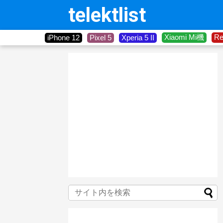
telektlist
Xiaomi Mi機
R
iPhone 12
Pixel 5
Xperia 5 II