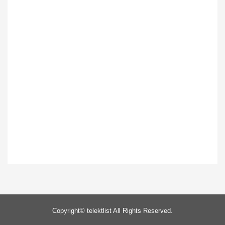
Copyright©
telektlist
All Rights Reserved.