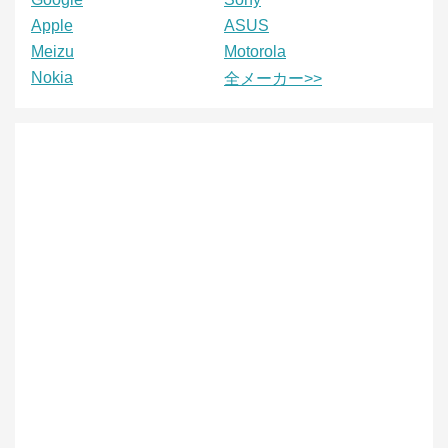
Apple
ASUS
Meizu
Motorola
Nokia
全メーカー>>