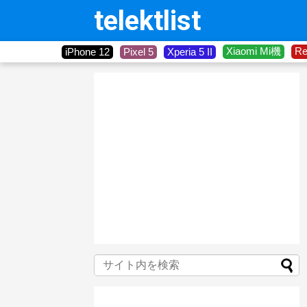
telektlist
Xiaomi Mi機
R
iPhone 12
Pixel 5
Xperia 5 II