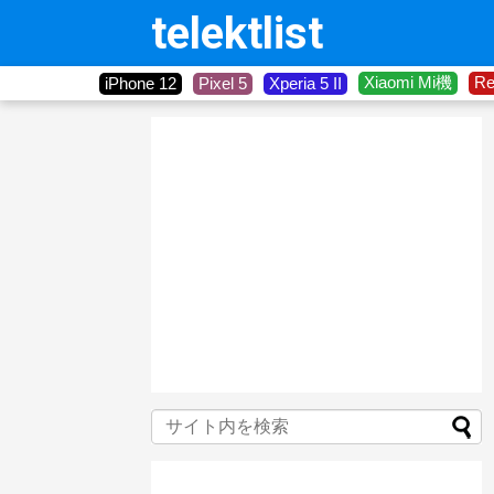
telektlist
Xiaomi Mi機
R
iPhone 12
Pixel 5
Xperia 5 II