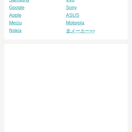
Google
Sony
Apple
ASUS
Meizu
Motorola
Nokia
全メーカー>>