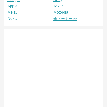
Apple
ASUS
Meizu
Motorola
Nokia
全メーカー>>