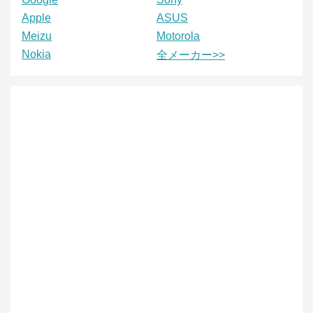
Apple
ASUS
Meizu
Motorola
Nokia
全メーカー>>