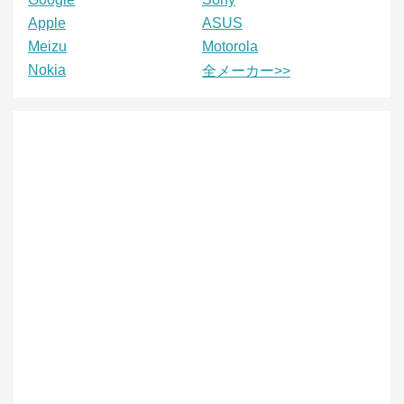
Apple
ASUS
Meizu
Motorola
Nokia
全メーカー>>